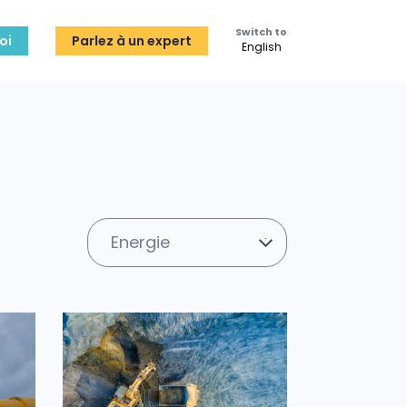
Switch to
oi
Parlez à un expert
English
Energie