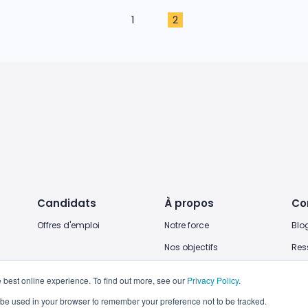
1
2
Candidats
À propos
Co
Offres d'emploi
Notre force
Blo
Nos objectifs
Res
Nos bureaux
 best online experience. To find out more, see our
Privacy Policy
.
Rejoignez-nous
ll be used in your browser to remember your preference not to be tracked.