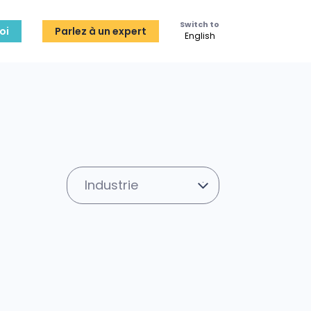
Switch to
oi
Parlez à un expert
English
Industrie