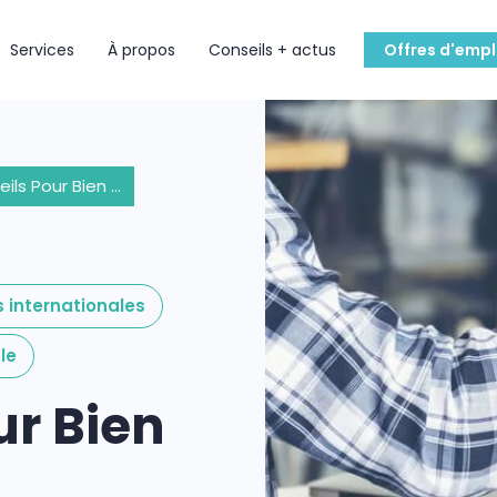
Services
À propos
Conseils + actus
Offres d'empl
5 Conseils Pour Bien Choisir Votre Partenaire de Recrutement
s internationales
le
ur Bien